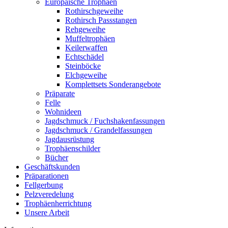
Europäische Trophäen
Rothirschgeweihe
Rothirsch Passstangen
Rehgeweihe
Muffeltrophäen
Keilerwaffen
Echtschädel
Steinböcke
Elchgeweihe
Komplettsets Sonderangebote
Präparate
Felle
Wohnideen
Jagdschmuck / Fuchshakenfassungen
Jagdschmuck / Grandelfassungen
Jagdausrüstung
Trophäenschilder
Bücher
Geschäftskunden
Präparationen
Fellgerbung
Pelzveredelung
Trophäenherrichtung
Unsere Arbeit