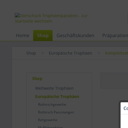
Home
Shop
Geschäftskunden
Präparatio
Shop
Europäische Trophäen
Komplettse
Shop
Weltweite Trophäen
Europäische Trophäen
Rothirschgeweihe
C
Rothirsch Passstangen
Rehgeweihe
Muffeltrophäen