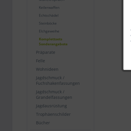
Keilerwaffen
Echtschädel
Steinböcke
Elchgeweihe
Komplettsets
Sonderangebote
Präparate
Felle
Wohnideen
Jagdschmuck /
Fuchshakenfassungen
Jagdschmuck /
Grandelfassungen
Jagdausrüstung
Trophäenschilder
Bücher