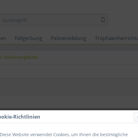
nen
Fellgerbung
Pelzveredelung
Trophäenherricht
ts Sonderangebote
ookie-Richtlinien
Diese Website verwendet Cookies, um Ihnen die bestmögliche