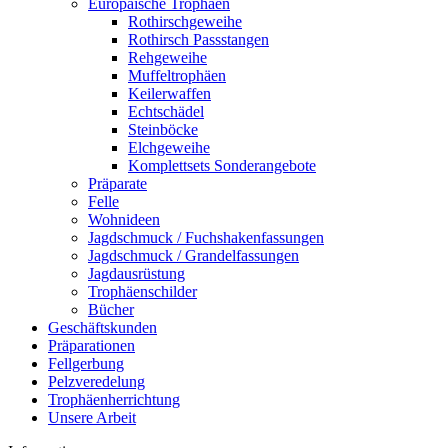
Europäische Trophäen
Rothirschgeweihe
Rothirsch Passstangen
Rehgeweihe
Muffeltrophäen
Keilerwaffen
Echtschädel
Steinböcke
Elchgeweihe
Komplettsets Sonderangebote
Präparate
Felle
Wohnideen
Jagdschmuck / Fuchshakenfassungen
Jagdschmuck / Grandelfassungen
Jagdausrüstung
Trophäenschilder
Bücher
Geschäftskunden
Präparationen
Fellgerbung
Pelzveredelung
Trophäenherrichtung
Unsere Arbeit