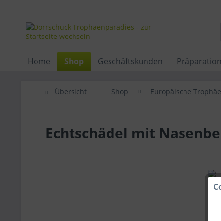
Home
Shop
Geschäftskunden
Präparatio
Übersicht
Shop
Europäische Trophä
Echtschädel mit Nasenbe
C