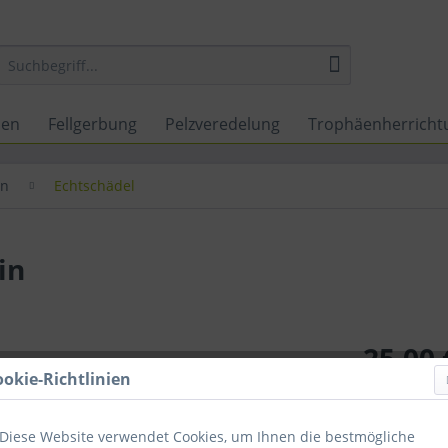
nen
Fellgerbung
Pelzveredelung
Trophäenherricht
en
Echtschädel
in
25,00 
ookie-Richtlinien
inkl. MwSt.
zzg
Sofort ver
Diese Website verwendet Cookies, um Ihnen die bestmögliche