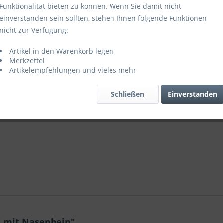
Funktionalität bieten zu können. Wenn Sie damit nicht
einverstanden sein sollten, stehen Ihnen folgende Funktionen
Merken
nicht zur Verfügung:
Artikel-Nr.:
Artikel in den Warenkorb legen
Merkzettel
Artikelempfehlungen und vieles mehr
Schließen
Einverstanden
l mit Nasenbein"