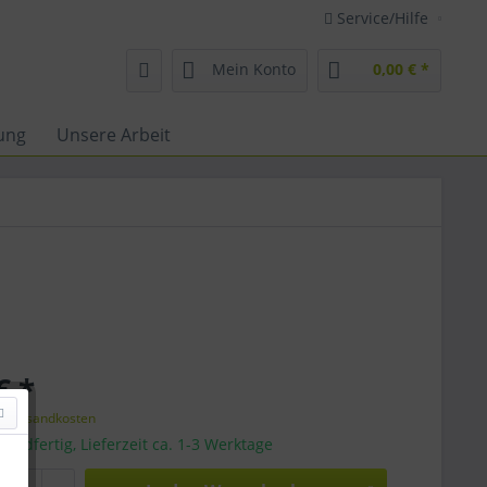
Service/Hilfe
Mein Konto
0,00 € *
ung
Unsere Arbeit
€ *
l. Versandkosten
sandfertig, Lieferzeit ca. 1-3 Werktage