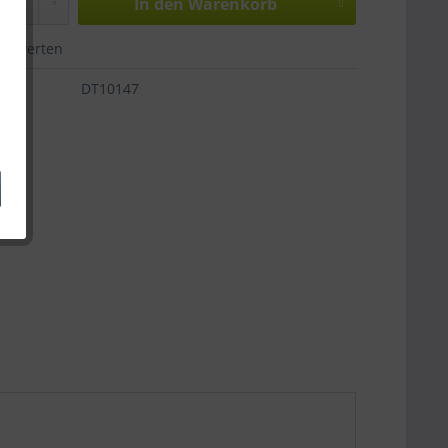
In den
Warenkorb
Bewerten
DT10147