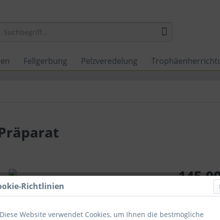
nen
Fellgerbung
Pelzveredelung
Trophäenherricht
Präparat
145,00
ookie-Richtlinien
inkl. MwSt.
zzg
Sofort ver
Diese Website verwendet Cookies, um Ihnen die bestmögliche