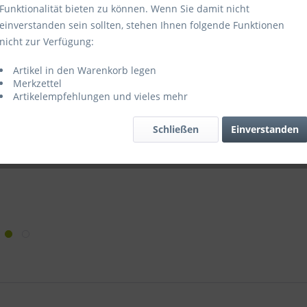
Funktionalität bieten zu können. Wenn Sie damit nicht
einverstanden sein sollten, stehen Ihnen folgende Funktionen
Merken
nicht zur Verfügung:
Artikel-Nr.:
Artikel in den Warenkorb legen
Merkzettel
Artikelempfehlungen und vieles mehr
Schließen
Einverstanden