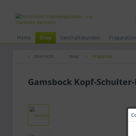
Home
Shop
Geschäftskunden
Präparatio
Übersicht
Shop
Präparate
Gamsbock Kopf-Schulter-
C