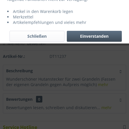
115,50 € *
Artikel in den Warenkorb legen
inkl. MwSt.
zzgl. Versandkosten
Merkzettel
Sofort versandfertig, Lieferzeit ca. 1-3 Werktage
Artikelempfehlungen und vieles mehr
In den
Warenkorb
Schließen
Einverstanden
Merken
Bewerten
Artikel-Nr.:
DT11237
Beschreibung
Wunderschöner Hutanstecker für zwei Grandeln (Fassen
der eigenen Grandeln gegen Aufpreis möglich)
mehr
Bewertungen
0
Bewertungen lesen, schreiben und diskutieren...
mehr
Service Hotline